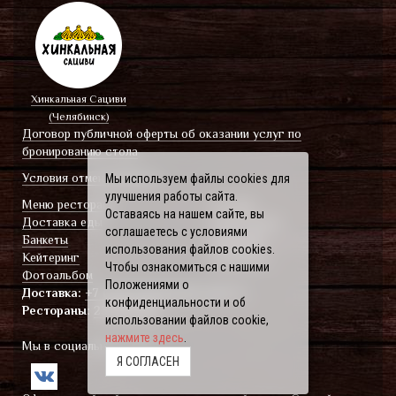
Хинкальная Сациви
(Челябинск)
Договор публичной оферты об оказании услуг по
бронированию стола
Условия отмены Банкета
Мы используем файлы cookies для
улучшения работы сайта.
Меню ресторана
Отзывы
Оставаясь на нашем сайте, вы
Доставка еды
О ресторанe
соглашаетесь с условиями
Банкеты
Вакансии
использования файлов cookies.
Кейтеринг
Контакты
Чтобы ознакомиться с нашими
Фотоальбом
Положениями о
Доставка:
+7 (351) 238-80-80
(доб. 1)
конфиденциальности и об
Рестораны:
238-80-80
использовании файлов cookie,
нажмите здесь
.
Мы в социальных сетях
Я СОГЛАСЕН