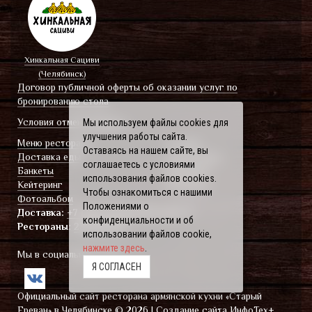
Хинкальная Сациви
(Челябинск)
Договор публичной оферты об оказании услуг по
бронированию стола
Условия отмены Банкета
Мы используем файлы cookies для
улучшения работы сайта.
Меню ресторана
Отзывы
Оставаясь на нашем сайте, вы
Доставка еды
О ресторанe
соглашаетесь с условиями
Банкеты
Вакансии
использования файлов cookies.
Кейтеринг
Контакты
Чтобы ознакомиться с нашими
Фотоальбом
Положениями о
Доставка:
+7 (351) 238-80-80
(доб. 1)
конфиденциальности и об
Рестораны:
238-80-80
использовании файлов cookie,
нажмите здесь
.
Мы в социальных сетях
Я СОГЛАСЕН
Официальный сайт ресторана армянской кухни «Старый
Ереван» в Челябинске © 2026 | Создание сайта ИнфоТех+