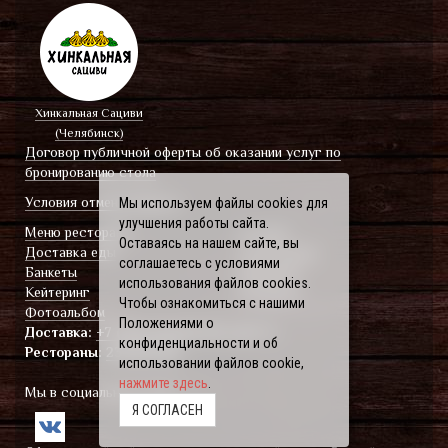
Хинкальная Сациви
(Челябинск)
Договор публичной оферты об оказании услуг по
бронированию стола
Условия отмены Банкета
Мы используем файлы cookies для
улучшения работы сайта.
Меню ресторана
Отзывы
Оставаясь на нашем сайте, вы
Доставка еды
О ресторанe
соглашаетесь с условиями
Банкеты
Вакансии
использования файлов cookies.
Кейтеринг
Контакты
Чтобы ознакомиться с нашими
Фотоальбом
Положениями о
Доставка:
+7 (351) 238-80-80
(доб. 1)
конфиденциальности и об
Рестораны:
238-80-80
использовании файлов cookie,
нажмите здесь
.
Мы в социальных сетях
Я СОГЛАСЕН